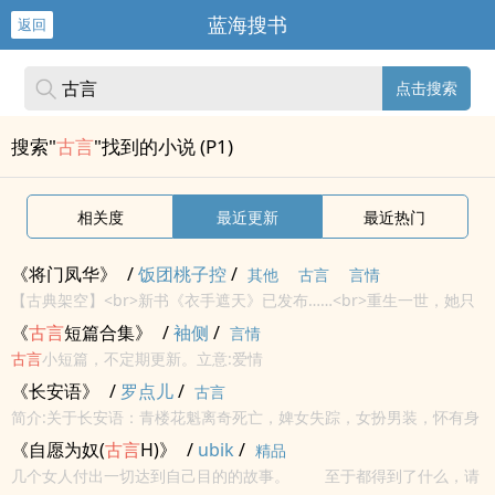
蓝海搜书
返回
点击搜索
搜索"
古言
"找到的小说 (P1)
相关度
最近更新
最近热门
《将门凤华》
/
饭团桃子控
/
其他
古言
言情
【古典架空】<br>新书《衣手遮天》已发布……<br>重生一世，她只
想一斤牛肉三碗酒，老娘瞪狗狗都抖。<br>【已经有三本完结
古言
，
《
古言
短篇合集》
/
袖侧
/
言情
请放心入坑。<br>
古言
小短篇，不定期更新。立意:爱情
《长安语》
/
罗点儿
/
古言
简介:关于长安语：青楼花魁离奇死亡，婢女失踪，女扮男装，怀有身
孕…长安风云诡谲，难以捉摸
古言
+美食+探案世间繁华如梦，胸怀天
《自愿为奴(
古言
H)》
/
ubik
/
精品
下又如何？超级无敌厨娘×武功高强捕快
几个女人付出一切达到自己目的的故事。 至于都得到了什么，请