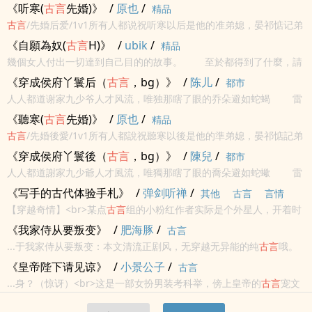
收藏。 更多小说请收藏：xyuzhaiwu9.com 强取豪夺，宅
《听寒(
古言
先婚)》
/
原也
/
精品
斗，
古言
高H，1VN，NP。
古言
/先婚后爱/1v1所有人都说祝听寒以后是他的准弟媳，晏祁惦记弟
媳好多年了。费尽心思成了她夫婿，结果成婚后第三日就举旗出征，
《自願為奴(
古言
H)》
/
ubik
/
精品
期间未收到过一封家书。等他带着一身伤和军功回来，故意露出那一
幾個女人付出一切達到自己目的的故事。 至於都得到了什麼，請
身荣誉...
收藏。 更多小說請收藏：xyuzhaiwu9.com 強取豪奪，宅
《穿成侯府丫鬟后（
古言
，bg）》
/
陈儿
/
都市
鬥，
古言
高H，1VN，NP。
人人都道谢家九少爷人才风流，唯独那瞎了眼的乔朵避如蛇蝎 雷
点：
古言
，男非c
《聽寒(
古言
先婚)》
/
原也
/
精品
古言
/先婚後愛/1v1所有人都說祝聽寒以後是他的準弟媳，晏祁惦記弟
媳好多年了。費盡心思成了她夫婿，結果成婚後第三日就舉旗出征，
《穿成侯府丫鬟後（
古言
，bg）》
/
陳兒
/
都市
期間未收到過一封家書。等他帶著一身傷和軍功回來，故意露出那一
人人都道謝家九少爺人才風流，唯獨那瞎了眼的喬朵避如蛇蠍 雷
身榮譽...
點：
古言
，男非c
《写手的古代体验手札》
/
弹剑听禅
/
其他
古言
言情
【穿越奇情】<br>某点
古言
组的小粉红作者实际是个外星人，开着时
都市
空穿梭机前往古代为自己的小说收集资料。<br>只不过，古代星球人
《我家侍从要叛变》
/
肥海豚
/
古言
都好可怕啊！<br>麻麻，我要回外星<br>
...于我家侍从要叛变：本文清流正剧风，无穿越无异能的纯
古言
哦。
一国，乱世；一战，父死。她的人生，这时起便地覆天翻。万幸，她
《皇帝陛下请见谅》
/
小景公子
/
古言
捡到他，从此相互扶持冒险谋划，她重坐将军之位。可惜，家仇未
...身？（惊讶）<br>这是一部女扮男装考科举，傍上皇帝的
古言
宠文
报，战火迭...
<br>