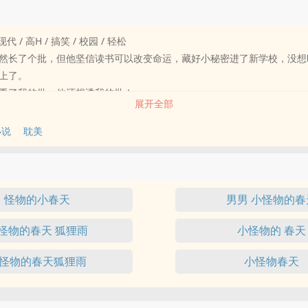
现代 / 高H / 搞笑 / 校园 / 轻松
然长了个批，但他坚信读书可以改变命运，藏好小秘密进了新学校，没想
上了。
看了我的批，他还想透我的批！
展开全部
本?半强迫式训狗剧本?（不是），看纯情大狗陆川鹜如何娇养老婆（透批
婆老婆老婆老婆老婆......
小说
耽美
了？
醒小漂亮双性受X表面专横二世祖实际纯情疼老婆大小姐攻
！甜肉，双洁，走心走肾。
怪物的小春天
男男 小怪物的春
看小情侣高H日常请直接移步第十八章开始大口吃肉～
怪物的春天 狐狸雨
小怪物的 春天
求预收～
是XL》
怪物的春天狐狸雨
小怪物春天
秘书竟是阅各色按摩棒无数的双性大网黄？
过苦逼的实习期转正在即，手欠拿错了总裁的快递，整整一箱的001超薄
码！总裁高龄之花人设崩塌，南荣以为自己第二天就会因为左脚踏进公司