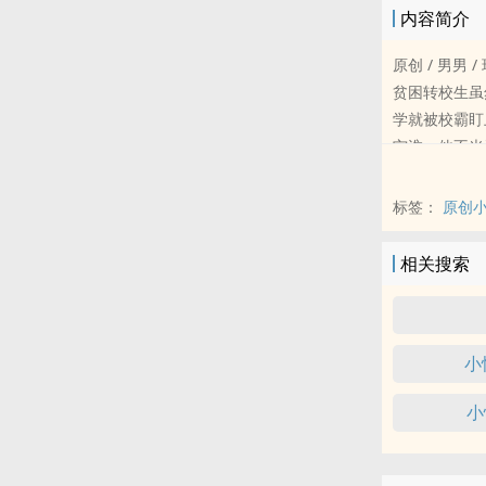
内容简介
原创 / 男男 / 
贫困转校生虽
学就被校霸盯
宁淮：他不光
以为是霸凌剧
陆川鹜：老婆老
标签：
原创
宁淮：批瘾犯
......
相关搜索
野草式坚韧清
1V1，HE
前期慢热，想
小
专栏隔壁新文
《清冷上司竟
小
表面清纯的小
南荣小可怜熬
是少见的XL