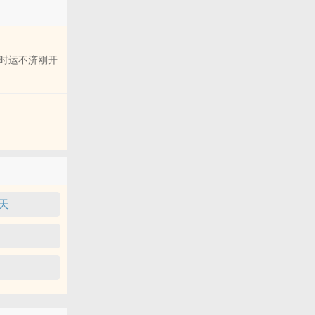
时运不济刚开
日常）。
天
避孕套，并且
而被开除，没想