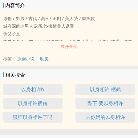
内容简介
原创 / 男男 / 古代 / 高H / 正剧 / 美人受 / 腹黑攻
城府深的老男人宠溺攻x痴情美人诱受
伪父子文
攻是个商人，在下江南的途中捡回了和自己儿子一样年纪的受，并收
展开全部
为养子。
受每天都会梦到自己被养父艹，最后在他酒醉的时候，勾引养父，然
标签：
原创小说
耽美
后被吃掉的故事～
这是短篇肉文一本，攻器大活好，受是个美人。
相关搜索
产奶play，树下play等等……想到什么写什么，爽就行～
Ps:
以身相许h
以身相许 栖鹤
1、古耽、伪父子、年龄差。
以身相许栖鹤
陛下 要以身相许
2、架空古代背景。
3、作者文笔不是很好。
狐狸以身相许了吗
去你妈的以身相许
4、喜欢的话，宝贝们多评论投票收藏一下，阿鹤才有动力码字！
5、骨科番外我放在爱发电和微博，爱发电名称与微博同名：山有栖鹤
完结文：《抑制剂的副作用》np的abo文