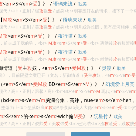
r>雷文预警！<br>双性，高H，
受
<e
m
>S</e
m
>
M
攻
<br>
攻
<e
m
>S</e
m
>
受
】》
/
语璃未浅
/
耽美
现代 / 中H / 正剧 / 强
攻
强
受
/ 虐身<br>明妄应好友的请求，接下了一个
让他调教一个人。<br>应怀谨x明妄<br>不知道怎么总结他俩...
【
M
攻
<e
m
>S</e
m
>
受
】》
/
语璃未浅
/
耽美
现代 / 中H / 正剧 / 美
攻
强
受
/ 虐身<br>明月或许难圆，但有星河相伴，
文艺版的文案。<br>这是一篇内含车祸失忆，强制爱，破镜重圆等各...
M
攻
<e
m
>S</e
m
>
受
）》
/
夜行喵
/
耽美
，前夫成了我的狗，<br>
M
攻
<e
m
>S</e
m
>
受
~<br> 离婚後
攻
有短暂接
>ub教育，<br>
受
有收几只宠物，但没收固定nu，<br> 双方
M
攻
<e
m
>S</e
m
>
受
）》
/
夜行喵
/
耽美
，前夫成了我的狗，<br>
M
攻
<e
m
>S</e
m
>
受
~<br> 離婚後
攻
有短暫接
>ub教育，<br>
受
有收幾隻寵物，但沒收固定nu，<br> 雙方
御情道（
受
主
攻
奴，<e
m
>S</e
m
>
受
M
攻
）》
/
灵渡
/
耽美
御情道》，目前隔壁文案已开（文名：新御情道（
受
主
攻
奴，<e
m
>S</e
m
>
受
再过不久就能开始更新了，如果有喜欢这篇文的亲，可以去收藏一波哦（づ￣
<e
m
>S</e
m
>
受
M
攻
BD<e
m
>S</e
m
>
M
）》
/
幻境爱上月亮
是我...
现代 / 高H / 正剧 / 温馨 / 高H<br>BD<e
m
>S</e
m
>
M
现代 <e
m
>S</e
m
>
受
M
攻
，0主1奴 0主1奴。第三人称双视角，本文现实向，高H。1V1 甜宠
bd<e
m
>s</e
m
>/
m
脑洞合集，高辣，nue<e
m
>s</e
m
>hen
畜渊
/
篇】堕落为止<br>堕落卧底
m
攻
x狠毒傲jiao美人大佬<e
m
>s</e
m
>
受
<br>
耽美
</e
m
>
受
）<br>伪
M
攻
（非自愿），真<e
m
>S</e
m
>
受
<br>极度黑暗，
m
>S</e
m
>的<e
m
>s</e
m
>wich偏
M
受
》
/
阮星竹
/
耽美
e
m
>hennue心，但是也有甜...
现代 / 高H / 正剧 / 俊帅
受
/ 美
攻
强
受
<br>已完结<br>渣
攻
渣
受
，贱
攻
贱
是甜弟X酷哥，体型差，
攻
身高203/
受
178，白皮X小麦皮，...