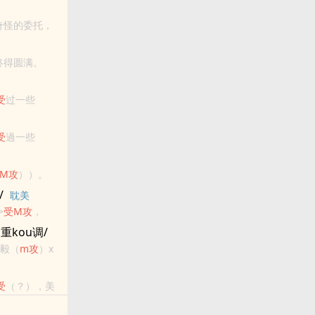
奇怪的委托，
终得圆满。
受
过一些
都没再跟其他人上...
受
過一些
都沒再跟其他人上...
M
攻
））。
 3￣）づ爱你
/
耽美
>
受
M
攻
，
。<br>（感
，重kou调/
贺毅（
m
攻
）x
受
（？），美