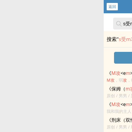
返回
搜索"
s受m
《
M
攻
<e
m
M
攻
，弱
攻
，
<br>
《保姆（
m
原创 / 男男 / 
来的保姆是个
《
M
攻
<e
m
了...
我和我的主人，与
<br>
《刑床（双
原创 / 男男 / 