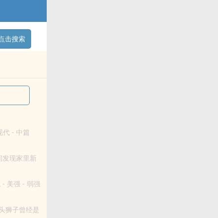
点击搜索
现代 - 中篇
然间发现家里新
到最后保姆变成
- 美强 - 弱强
这头狮子曾经是