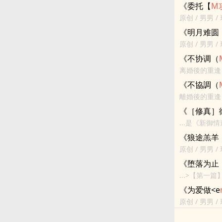
他的家猫。<b
《委托【
M
原创 / 男男 / 
这个委托居然是
《明月难圆
原创 / 男男 / 
<br>以上是
《不协调（
离婚後的重逢
<e
m
>s</e
m
《不協調（
離婚後的重逢
<e
m
>s</e
m
《［修真］
...是《新
<br>预计
《狼途羔羊（
们，你们的支持
原创 / 男男 / 
<e
m
>S</e
m
《堕落为止（
谢N...
教）》
/
鬼
...>【第一
程啸（<e
m
>s
《为爱做<e
nue<e
m
>s</
原创 / 男男 / 
攻
帅
受
，看脸