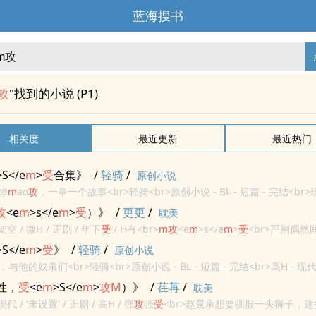
蓝海搜书
攻
"找到的小说 (P1)
相关度
最近更新
最近热门
>S</e
m
>
受
合集》
/
轻骑
/
原创小说
绿
m
ao
攻
，一章一个故事<br>轻骑<br>原创小说 - BL - 短篇 - 完结<br>
攻
<e
m
>s</e
m
>
受
）》
/
更更
/
耽美
架空 / 微H / 正剧 / 年下
受
/ H有<br>
m
攻
<e
m
>s</e
m
>
受
<br>严荆偶
<e
m
>S</e
m
>，一番纠结之后，和保姆提出了关于“调教”的服务。没想
>S</e
m
>
受
》
/
轻骑
/
原创小说
他的奴隶们<br>轻骑<br>原创小说 - BL - 短篇 - 完结<br>高H - 现代 
性，
受
<e
m
>S</e
m
>
攻
M
）》
/
荏苒
/
耽美
现代 / '未设置' / 正剧 / 高H / 强
攻
强
受
<br>赵景承想要驯服一头狮子，