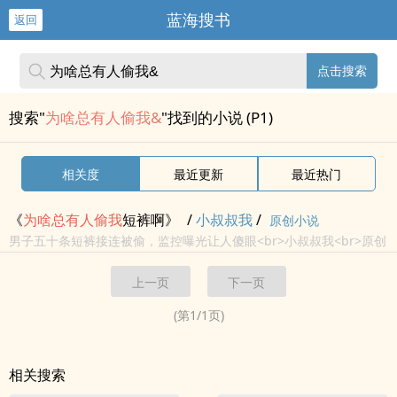
蓝海搜书
返回
点击搜索
搜索"
为啥总有人偷我&
"找到的小说 (P1)
相关度
最近更新
最近热门
《
为啥
总
有人
偷我
短裤啊》
/
小叔叔我
/
原创小说
男子五十条短裤接连被偷，监控曝光让人傻眼<br>小叔叔我<br>原创
小说 - BL - 中篇 - 完结<br>小甜饼 - 谐趣 - 室友 - 病娇<br>直掰弯
上一页
下一页
<br>轻松爆笑文，不笑不要钱，...
(第
1
/
1
页)
相关搜索